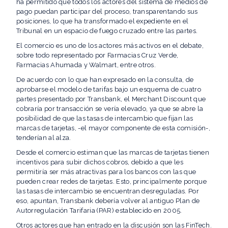
ha permitido que todos los actores del sistema de medios de
pago puedan participar del proceso, transparentando sus
posiciones, lo que ha transformado el expediente en el
Tribunal en un espacio de fuego cruzado entre las partes.
El comercio es uno de los actores más activos en el debate,
sobre todo representado por Farmacias Cruz Verde,
Farmacias Ahumada y Walmart, entre otros.
De acuerdo con lo que han expresado en la consulta, de
aprobarse el modelo de tarifas bajo un esquema de cuatro
partes presentado por Transbank, el Merchant Discount que
cobraría por transacción se vería elevado, ya que se abre la
posibilidad de que las tasas de intercambio que fijan las
marcas de tarjetas, -el mayor componente de esta comisión-,
tenderían al alza.
Desde el comercio estiman que las marcas de tarjetas tienen
incentivos para subir dichos cobros, debido a que les
permitiría ser más atractivas para los bancos con las que
pueden crear redes de tarjetas. Esto, principalmente porque
las tasas de intercambio se encuentran desreguladas. Por
eso, apuntan, Transbank debería volver al antiguo Plan de
Autorregulación Tarifaria (PAR) establecido en 2005.
Otros actores que han entrado en la discusión son las FinTech.