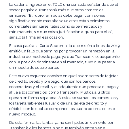
La cadena ingresó en el TDLC una consulta señalando que el
sector pagaba a Transbank más que otros comercios
similares. “El rubro farmacias debe pagar comisiones
significativamente más altas que otros establecimientos
comerciales similares, tales como supermercados y
minimarkets, sin que exista justificación alguna para ello”,
señaló la firma en esa ocasión.
El caso pasó a la Corte Suprema, la que recién a fines de 2019
emitió un fallo que terminó por provocar un remezón en la
industria de medios de pago, ya que Transbank, el adquirente
con la posición dominante en el mercado, tuvo que pasar a
un modelo de cuatro partes.
Este nuevo esquema consiste en que los emisores de tarjetas
de crédito, débito y prepago, que son los bancos,
cooperativas y el retail, y el adquirente que procesa el pago y
afilia a los comercios, como Transbank, Multicaja u otros,
operan en forma separada. A estos se suman los comercios y
los tarjetahabientes (usuario de una tarjeta de crédito y
débito), con lo cual se componen los cuatro actores en este
nuevo modelo.
De esta forma, las tarifas ya no son fijadas únicamente por
Transbank y los bancos, sino que también entran en el