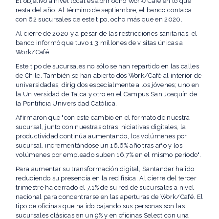
El objetivo a nivel local es abrir ocho Work/Café en lo que
resta del año. Al término de septiembre, el banco contaba
con 62 sucursales de este tipo, ocho más que en 2020.
Al cierre de 2020 y a pesar de las restricciones sanitarias, el
banco informó que tuvo 1,3 millones de visitas únicas a
Work/Café.
Este tipo de sucursales no sólo se han repartido en las calles
de Chile. También se han abierto dos Work/Café al interior de
universidades, dirigidos especialmente a los jóvenes; uno en
la Universidad de Talca y otro en el Campus San Joaquín de
la Pontificia Universidad Católica.
Afirmaron que "con este cambio en el formato de nuestra
sucursal, junto con nuestras otras iniciativas digitales, la
productividad continúa aumentando, los volúmenes por
sucursal, incrementándose un 16,6% año tras año y los
volúmenes por empleado suben 16,7% en el mismo período".
Para aumentar su transformación digital, Santander ha ido
reduciendo su presencia en la red física. Al cierre del tercer
trimestre ha cerrado el 7,1% de su red de sucursales a nivel
nacional para concentrarse en las aperturas de Work/Café. El
tipo de oficinas que ha ido bajando sus personas son las
sucursales clásicas en un 9% y en oficinas Select con una