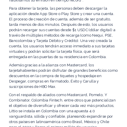
habilitamos su emisión en tiempo record”.
Para obtener la tarjeta, las personas deben descargar la
aplicación desde App Store o Play Store y crear una cuenta.
El proceso de creación de cuenta, además de ser gratuito,
tarda menos de dos minutos. Después de esto, los usuarios
podrán recargar sus cuentas desde $1 USDC (dólar digital) a
través de múltiples métodos de recarga (como Nequi, PSE,
Bancolombia y Tarjeta Débito y Crédito). Una vez creada la
cuenta, los usuarios tendrán acceso inmediato a sus tarjetas
virtuales y podrán solicitar la tarjeta física, que será
entregada en las puertas de su residencia en Colombia.
Además gracias a la alianza con Mastercard, los
tarjetahabientes podrán disfrutar de grandes beneficios como
descuentos en la compra de tiquetes y hospedaje en
Despegar, compras en Farmatodo, Éxito y Carulla y
suscripciones de HBO Max.
Con el respaldo de aliados como Mastercard, Pomelo, Y
Combinator, Colombia Fintech, entre otros que potencializan
el objetivo de diversificar y ofrecer cada vez más productos,
Littio se instala en Colombia con una apuesta 4.0
vanguardista, sólida y confiable, planeando expandirse por
otros países en latinoamérica como Brasil, México y Chile