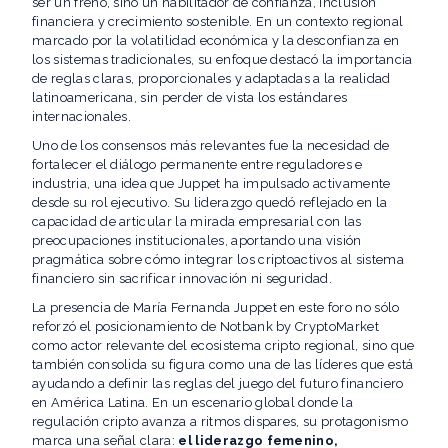
ser un freno, sino un habilitador de confianza, inclusión
financiera y crecimiento sostenible. En un contexto regional
marcado por la volatilidad económica y la desconfianza en
los sistemas tradicionales, su enfoque destacó la importancia
de reglas claras, proporcionales y adaptadas a la realidad
latinoamericana, sin perder de vista los estándares
internacionales.
Uno de los consensos más relevantes fue la necesidad de
fortalecer el diálogo permanente entre reguladores e
industria, una idea que Juppet ha impulsado activamente
desde su rol ejecutivo. Su liderazgo quedó reflejado en la
capacidad de articular la mirada empresarial con las
preocupaciones institucionales, aportando una visión
pragmática sobre cómo integrar los criptoactivos al sistema
financiero sin sacrificar innovación ni seguridad.
La presencia de María Fernanda Juppet en este foro no sólo
reforzó el posicionamiento de Notbank by CryptoMarket
como actor relevante del ecosistema cripto regional, sino que
también consolida su figura como una de las líderes que está
ayudando a definir las reglas del juego del futuro financiero
en América Latina. En un escenario global donde la
regulación cripto avanza a ritmos dispares, su protagonismo
marca una señal clara:
el liderazgo femenino,