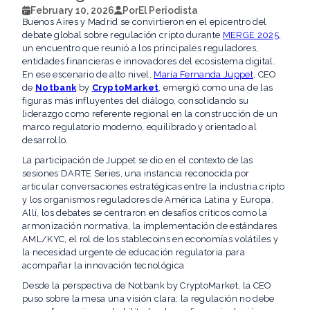
February 10, 2026
Por
El Periodista
Buenos Aires y Madrid se convirtieron en el epicentro del
debate global sobre regulación cripto durante
MERGE 2025,
un encuentro que reunió a los principales reguladores,
entidades financieras e innovadores del ecosistema digital.
En ese escenario de alto nivel,
María Fernanda Juppet
, CEO
de
Notbank
by
CryptoMarket
, emergió como una de las
figuras más influyentes del diálogo, consolidando su
liderazgo como referente regional en la construcción de un
marco regulatorio moderno, equilibrado y orientado al
desarrollo.
La participación de Juppet se dio en el contexto de las
sesiones DARTE Series, una instancia reconocida por
articular conversaciones estratégicas entre la industria cripto
y los organismos reguladores de América Latina y Europa.
Allí, los debates se centraron en desafíos críticos como la
armonización normativa, la implementación de estándares
AML/KYC, el rol de los stablecoins en economías volátiles y
la necesidad urgente de educación regulatoria para
acompañar la innovación tecnológica
Desde la perspectiva de Notbank by CryptoMarket, la CEO
puso sobre la mesa una visión clara: la regulación no debe