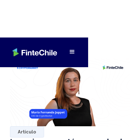
< Volver a Fintech al día
Artículo