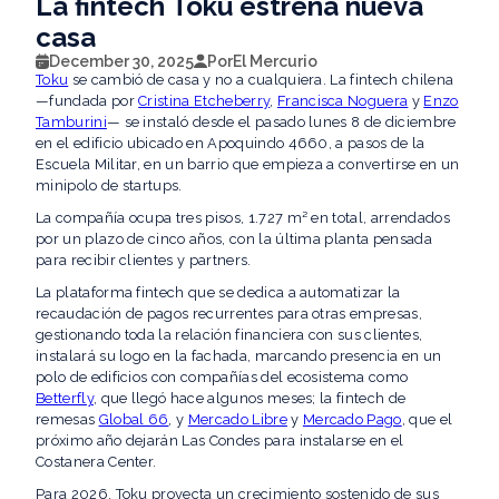
La fintech Toku estrena nueva
casa
December 30, 2025
Por
El Mercurio
Toku
se cambió de casa y no a cualquiera. La fintech chilena
—fundada por
Cristina Etcheberry
,
Francisca Noguera
y
Enzo
Tamburini
— se instaló desde el pasado lunes 8 de diciembre
en el edificio ubicado en Apoquindo 4660, a pasos de la
Escuela Militar, en un barrio que empieza a convertirse en un
minipolo de startups.
La compañía ocupa tres pisos, 1.727 m² en total, arrendados
por un plazo de cinco años, con la última planta pensada
para recibir clientes y partners.
La plataforma fintech que se dedica a automatizar la
recaudación de pagos recurrentes para otras empresas,
gestionando toda la relación financiera con sus clientes,
instalará su logo en la fachada, marcando presencia en un
polo de edificios con compañías del ecosistema como
Betterfly
, que llegó hace algunos meses; la fintech de
remesas
Global 66
, y
Mercado Libre
y
Mercado Pago
, que el
próximo año dejarán Las Condes para instalarse en el
Costanera Center.
Para 2026, Toku proyecta un crecimiento sostenido de sus