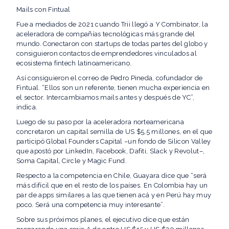
Mails con Fintual
Fue a mediados de 2021 cuando Trii llegó a Y Combinator, la
aceleradora de compañías tecnológicas más grande del
mundo. Conectaron con startups de todas partes del globo y
consiguieron contactos de emprendedores vinculados al
ecosistema fintech latinoamericano.
Así consiguieron el correo de Pedro Pineda, cofundador de
Fintual. “Ellos son un referente, tienen mucha experiencia en
el sector. Intercambiamos mails antes y después de YC”,
indica.
Luego de su paso por la aceleradora norteamericana
concretaron un capital semilla de US $5,5 millones, en el que
participó Global Founders Capital –un fondo de Silicon Valley
que apostó por LinkedIn, Facebook, Dafiti, Slack y Revolut–,
Soma Capital, Circle y Magic Fund.
Respecto a la competencia en Chile, Guayara dice que “será
más difícil que en el resto de los países. En Colombia hay un
par de apps similares a las que tienen acá y en Perú hay muy
poco. Será una competencia muy interesante”.
Sobre sus próximos planes, el ejecutivo dice que están