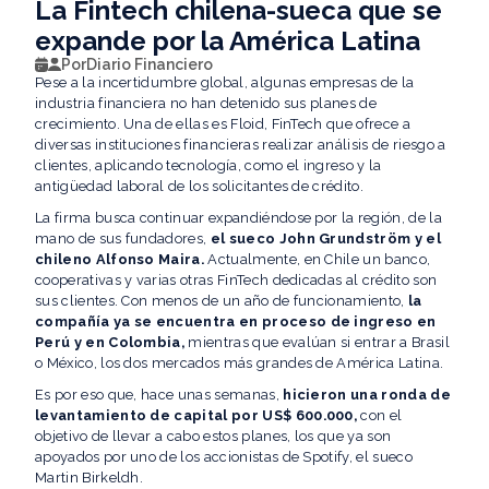
La Fintech chilena-sueca que se
expande por la América Latina
Por
Diario Financiero
Pese a la incertidumbre global, algunas empresas de la
industria financiera no han detenido sus planes de
crecimiento. Una de ellas es Floid, FinTech que ofrece a
diversas instituciones financieras realizar análisis de riesgo a
clientes, aplicando tecnología, como el ingreso y la
antigüedad laboral de los solicitantes de crédito.
La firma busca continuar expandiéndose por la región, de la
mano de sus fundadores,
el sueco John Grundström y el
chileno Alfonso Maira.
Actualmente, en Chile un banco,
cooperativas y varias otras FinTech dedicadas al crédito son
sus clientes. Con menos de un año de funcionamiento,
la
compañía ya se encuentra en proceso de ingreso en
Perú y en Colombia,
mientras que evalúan si entrar a Brasil
o México, los dos mercados más grandes de América Latina.
Es por eso que, hace unas semanas,
hicieron una ronda de
levantamiento de capital por US$ 600.000,
con el
objetivo de llevar a cabo estos planes, los que ya son
apoyados por uno de los accionistas de Spotify, el sueco
Martin Birkeldh.