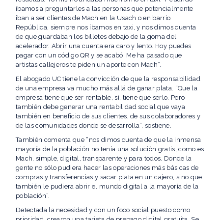
íbamos a preguntarles a las personas que potencialmente
iban a ser clientes de Mach en la Usach o en barrio
República, siempre nos íbamos en taxi, y nos dimos cuenta
de que guardaban los billetes debajo de la goma del
acelerador. Abrir una cuenta era caro y lento. Hoy puedes
pagar con un código QR y se acabó. Me ha pasado que
artistas callejeros te piden un aporte con Mach”.
El abogado UC tiene la convicción de que la responsabilidad
de una empresa va mucho más allá de ganar plata. “Que la
empresa tiene que ser rentable, sí, tiene que serlo. Pero
también debe generar una rentabilidad social que vaya
también en beneficio de sus clientes, de sus colaboradores y
de las comunidades donde se desarrolla”, sostiene.
También comenta que “nos dimos cuenta de que la inmensa
mayoría de la población no tenía una solución gratis, como es
Mach, simple, digital, transparente y para todos. Donde la
gente no sólo pudiera hacer las operaciones más básicas de
compras y transferencias y sacar plata en un cajero, sino que
también le pudiera abrir el mundo digital a la mayoría de la
población”.
Detectada la necesidad y con un foco social puesto como
prioridad, crearon una tarjeta de prepago digital gratuita. Se