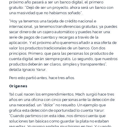
próximo año pasará a ser un banco digital, el primero
gratuito: “Dejó de ser un proyecto, ahora será un banco con
una masividad que no habíamos soñado”.
“Hoy ya tenemos una tarjeta de crédito nacional e
internacional, ya tenemos transferencias gratuitas, ya puedes
sacar dinero de un cajero automático y puedes hacer una
serie de pagos de cuentas y recargas a través de la
aplicación. Y el próximo año queremos añadir a esa oferta de
valor los productos tradicionales de un banco. Con dos
principios. Primero, que para las personas los productos de
cuenta digital serán siempre gratis. Lo segundo, que nuestros
productos deberán ser claros, simples y transparentes”,
detalla Ignacio Yarur.
Pero esto partió antes, hace tres años.
Orígenes
Tal cual nacen los emprendimientos, Mach surgió hace tres
años en una oficina con cinco personas ante la detección de
una necesidad, un “dolor” no resuelto. Un ejemplo que
grafica esta detección de oportunidad lo cuenta Yarur:
“Cuando partimos con esta idea, nos dimos cuenta que
soluciones tan básicas como guardar la plata no estaban
resueltas. Yo mismo andaba muchísimo en taxi. Y cuando