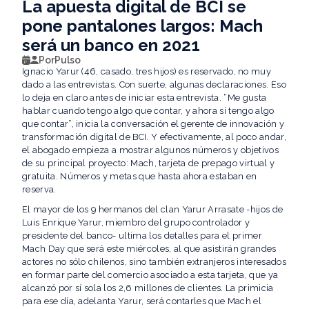
La apuesta digital de BCI se
pone pantalones largos: Mach
será un banco en 2021
Por
Pulso
Ignacio Yarur (46, casado, tres hijos) es reservado, no muy
dado a las entrevistas. Con suerte, algunas declaraciones. Eso
lo deja en claro antes de iniciar esta entrevista. “Me gusta
hablar cuando tengo algo que contar, y ahora sí tengo algo
que contar”, inicia la conversación el gerente de innovación y
transformación digital de BCI. Y efectivamente, al poco andar,
el abogado empieza a mostrar algunos números y objetivos
de su principal proyecto: Mach, tarjeta de prepago virtual y
gratuita. Números y metas que hasta ahora estaban en
reserva.
El mayor de los 9 hermanos del clan Yarur Arrasate -hijos de
Luis Enrique Yarur, miembro del grupo controlador y
presidente del banco- ultima los detalles para el primer
Mach Day que será este miércoles, al que asistirán grandes
actores no sólo chilenos, sino también extranjeros interesados
en formar parte del comercio asociado a esta tarjeta, que ya
alcanzó por sí sola los 2,6 millones de clientes. La primicia
para ese día, adelanta Yarur, será contarles que Mach el