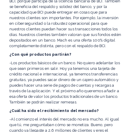
BCI, porque participa de la licencia bancaria de BCI. También
se beneficia del respaldo y solidez del banco, y por la
capacidad que BCI puede entregar en cosas que para
nuestros clientes son importantes. Por ejemplo, la inversión
en ciberseguridad o la robustez operacional para que
nuestros clientes puedan hacer sus transacciones todos los
días. Nuestros clientes también valoran que sus fondos estén
depositados en un banco. Mach es una oferta 100% digital
completamente distinta, pero con el respaldo de BCI.
¿Con qué productos partirán?
-Los productos básicos de un banco. No quiero adelantar los
que sean primeros en salir. Hoy ya tenemos una tarjeta de
crédito nacional e internacional, ya tenemos transferencias
gratuitas, ya puedes sacar dinero de un cajero automático y
puedes hacer una serie de pagos de cuentas y recargas a
través de la aplicación. Y el próximo año queremos añadir a
esa oferta de valor los productos tradicionales de un banco.
También se podrán realizar remesas.
¿Cuál ha sido el recibimiento del mercado?
-Al comienzo el interés del mercado no era mucho. Al igual
que tú, me preguntaban cómo se monetiza. Bueno, pero
cuando ya llegaste a 2,6 millones de clientes y eres el