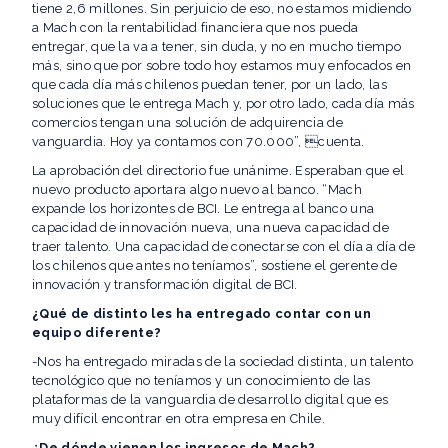
tiene 2,6 millones. Sin perjuicio de eso, no estamos midiendo
a Mach con la rentabilidad financiera que nos pueda
entregar, que la va a tener, sin duda, y no en mucho tiempo
más, sino que por sobre todo hoy estamos muy enfocados en
que cada día más chilenos puedan tener, por un lado, las
soluciones que le entrega Mach y, por otro lado, cada día más
comercios tengan una solución de adquirencia de
vanguardia. Hoy ya contamos con 70.000”, cuenta.
La aprobación del directorio fue unánime. Esperaban que el
nuevo producto aportara algo nuevo al banco. “Mach
expande los horizontes de BCI. Le entrega al banco una
capacidad de innovación nueva, una nueva capacidad de
traer talento. Una capacidad de conectarse con el día a día de
los chilenos que antes no teníamos”, sostiene el gerente de
innovación y transformación digital de BCI.
¿Qué de distinto les ha entregado contar con un
equipo diferente?
-Nos ha entregado miradas de la sociedad distinta, un talento
tecnológico que no teníamos y un conocimiento de las
plataformas de la vanguardia de desarrollo digital que es
muy difícil encontrar en otra empresa en Chile.
¿De dónde vienen los ingresos de Mach?