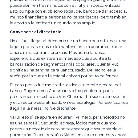
puede abrir en tres minutos con el rut y sin costo, enfatiza.
Esto cumple con el objetivo social del banco de dar acceso al
mundo financiero a personas no bancarizadas, pero también
le aportó a la entidad un mundo más amplio.
Convencer al directorio
No es fácil llegar al directorio de un banco con esta idea: una
tarjeta gratis, sin costo de mantención, sin cobrar por sacar
dinero ni hacer transferencias. Más aún si la única
experiencia que existe en el mercado que apunta a la
bancarización de segmentos más populares, Cuenta Rut,
significa una sangría para BancoEstado. De hecho, es la
razón por la que en la estatal cobran por retiro de fondos.
El paso previo fue mostrarle la idea al gerente general del
banco, Eugenio Von Chrismar. No fue problema, pues
precisamente el estilo de Von Chrismar ha sido la innovación,
y el directorio está alineado en esa estrategia. Por eso, cuando
llegan a la mesa, no fue disonante.
Yarur, eso sí, se apura en aclarar: “Primero, para nosotros no
es una sangría”. Segundo, agrega, lógicamente cuando
partes un negocio de cero no se espera que sea rentable el
primer año. “Hace tres años Mach tenía cero clientes, y ahora