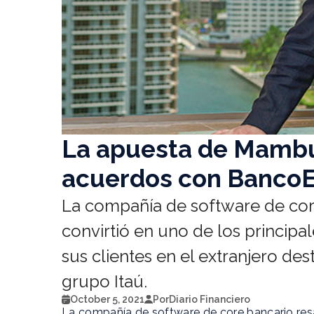
La apuesta de Mambu,
acuerdos con BancoE
La compañía de software de core
convirtió en uno de los principa
sus clientes en el extranjero de
grupo Itaú.
October 5, 2021
Por
Diario Financiero
La compañía de software de core bancario resal