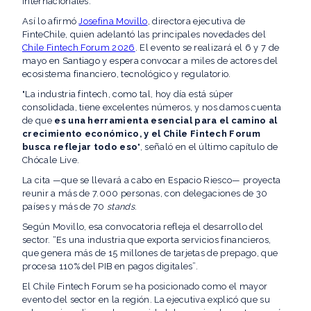
internacionales.
Así lo afirmó
Josefina Movillo
, directora ejecutiva de
FinteChile, quien adelantó las principales novedades del
Chile Fintech Forum 2026
. El evento se realizará el 6 y 7 de
mayo en Santiago y espera convocar a miles de actores del
ecosistema financiero, tecnológico y regulatorio.
"La industria fintech, como tal, hoy día está súper
consolidada, tiene excelentes números, y nos damos cuenta
de que
es una herramienta esencial para el camino al
crecimiento económico, y el Chile Fintech Forum
busca reflejar todo eso
", señaló en el último capítulo de
Chócale Live.
La cita —que se llevará a cabo en Espacio Riesco— proyecta
reunir a más de 7.000 personas, con delegaciones de 30
países y más de 70
stands
.
Según Movillo, esa convocatoria refleja el desarrollo del
sector. “Es una industria que exporta servicios financieros,
que genera más de 15 millones de tarjetas de prepago, que
procesa 110% del PIB en pagos digitales”.
El Chile Fintech Forum se ha posicionado como el mayor
evento del sector en la región. La ejecutiva explicó que su