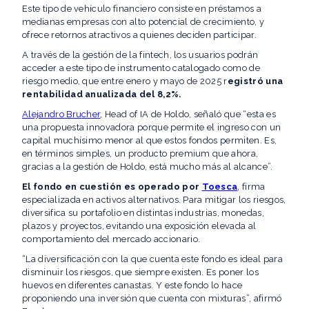
Este tipo de vehículo financiero consiste en préstamos a
medianas empresas con alto potencial de crecimiento, y
ofrece retornos atractivos a quienes deciden participar.
A través de la gestión de la fintech, los usuarios podrán
acceder a este tipo de instrumento catalogado como de
riesgo medio, que entre enero y mayo de 2025 r
egistró una
rentabilidad anualizada del 8,2%.
Alejandro Brucher
, Head of IA de Holdo, señaló que “esta es
una propuesta innovadora porque permite el ingreso con un
capital muchísimo menor al que estos fondos permiten. Es,
en términos simples, un producto premium que ahora,
gracias a la gestión de Holdo, está mucho más al alcance”.
El fondo en cuestión es operado por
Toesca
, firma
especializada en activos alternativos. Para mitigar los riesgos,
diversifica su portafolio en distintas industrias, monedas,
plazos y proyectos, evitando una exposición elevada al
comportamiento del mercado accionario.
“La diversificación con la que cuenta este fondo es ideal para
disminuir los riesgos, que siempre existen. Es poner los
huevos en diferentes canastas. Y este fondo lo hace
proponiendo una inversión que cuenta con mixturas”, afirmó