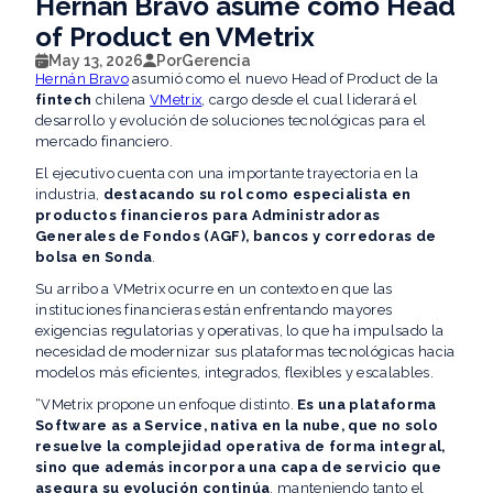
Hernán Bravo asume como Head
of Product en VMetrix
May 13, 2026
Por
Gerencia
Hernán Bravo
asumió como el nuevo Head of Product de la
fintech
chilena
VMetrix
, cargo desde el cual liderará el
desarrollo y evolución de soluciones tecnológicas para el
mercado financiero.
El ejecutivo cuenta con una importante trayectoria en la
industria,
destacando su rol como especialista en
productos financieros para Administradoras
Generales de Fondos (AGF), bancos y corredoras de
bolsa en Sonda
.
Su arribo a VMetrix ocurre en un contexto en que las
instituciones financieras están enfrentando mayores
exigencias regulatorias y operativas, lo que ha impulsado la
necesidad de modernizar sus plataformas tecnológicas hacia
modelos más eficientes, integrados, flexibles y escalables.
“VMetrix propone un enfoque distinto.
Es una plataforma
Software as a Service, nativa en la nube, que no solo
resuelve la complejidad operativa de forma integral,
sino que además incorpora una capa de servicio que
asegura su evolución continúa
, manteniendo tanto el