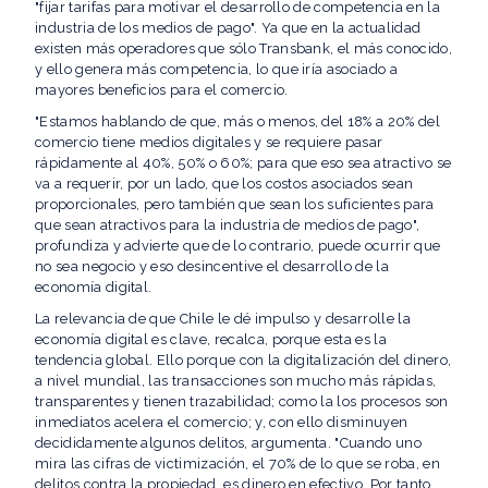
"fijar tarifas para motivar el desarrollo de competencia en la
industria de los medios de pago". Ya que en la actualidad
existen más operadores que sólo Transbank, el más conocido,
y ello genera más competencia, lo que iría asociado a
mayores beneficios para el comercio.
"Estamos hablando de que, más o menos, del 18% a 20% del
comercio tiene medios digitales y se requiere pasar
rápidamente al 40%, 50% o 60%; para que eso sea atractivo se
va a requerir, por un lado, que los costos asociados sean
proporcionales, pero también que sean los suficientes para
que sean atractivos para la industria de medios de pago",
profundiza y advierte que de lo contrario, puede ocurrir que
no sea negocio y eso desincentive el desarrollo de la
economía digital.
La relevancia de que Chile le dé impulso y desarrolle la
economía digital es clave, recalca, porque esta es la
tendencia global. Ello porque con la digitalización del dinero,
a nivel mundial, las transacciones son mucho más rápidas,
transparentes y tienen trazabilidad; como la los procesos son
inmediatos acelera el comercio; y, con ello disminuyen
decididamente algunos delitos, argumenta. "Cuando uno
mira las cifras de victimización, el 70% de lo que se roba, en
delitos contra la propiedad, es dinero en efectivo. Por tanto,