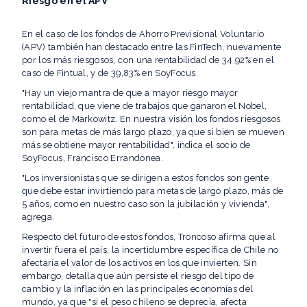
Riesgo en el APV
En el caso de los fondos de Ahorro Previsional Voluntario
(APV) también han destacado entre las FinTech, nuevamente
por los más riesgosos, con una rentabilidad de 34,92% en el
caso de Fintual, y de 39,83% en SoyFocus.
"Hay un viejo mantra de que a mayor riesgo mayor
rentabilidad, que viene de trabajos que ganaron el Nobel,
como el de Markowitz. En nuestra visión los fondos riesgosos
son para metas de más largo plazo, ya que si bien se mueven
más se obtiene mayor rentabilidad", indica el socio de
SoyFocus, Francisco Errandonea.
"Los inversionistas que se dirigen a estos fondos son gente
que debe estar invirtiendo para metas de largo plazo, más de
5 años, como en nuestro caso son la jubilación y vivienda",
agrega.
Respecto del futuro de estos fondos, Troncoso afirma que al
invertir fuera el país, la incertidumbre específica de Chile no
afectaría el valor de los activos en los que invierten. Sin
embargo, detalla que aún persiste el riesgo del tipo de
cambio y la inflación en las principales economías del
mundo, ya que "si el peso chileno se deprecia, afecta