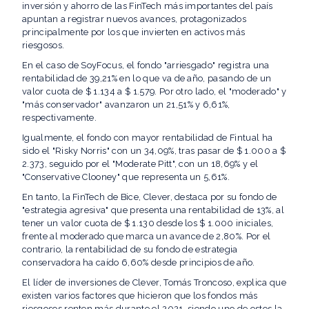
inversión y ahorro de las FinTech más importantes del país
apuntan a registrar nuevos avances, protagonizados
principalmente por los que invierten en activos más
riesgosos.
En el caso de SoyFocus, el fondo "arriesgado" registra una
rentabilidad de 39,21% en lo que va de año, pasando de un
valor cuota de $ 1.134 a $ 1.579. Por otro lado, el "moderado" y
"más conservador" avanzaron un 21,51% y 6,61%,
respectivamente.
Igualmente, el fondo con mayor rentabilidad de Fintual ha
sido el "Risky Norris" con un 34,09%, tras pasar de $ 1.000 a $
2.373, seguido por el "Moderate Pitt", con un 18,69% y el
"Conservative Clooney" que representa un 5,61%.
En tanto, la FinTech de Bice, Clever, destaca por su fondo de
"estrategia agresiva" que presenta una rentabilidad de 13%, al
tener un valor cuota de $ 1.130 desde los $ 1.000 iniciales,
frente al moderado que marca un avance de 2,80%. Por el
contrario, la rentabilidad de su fondo de estrategia
conservadora ha caído 6,60% desde principios de año.
El líder de inversiones de Clever, Tomás Troncoso, explica que
existen varios factores que hicieron que los fondos más
riesgosos renten más durante el 2021, siendo uno de estos la