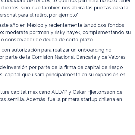
stribuidora de fondos, lo que nos permitirá no solo tener
ientes, sino que también nos abrirá las puertas para la
onal para el retiro, por ejemplo".
e este año en México y recientemente lanzó dos fondos
azo: moderate portman y risky hayek, complementando su
do conservador de deuda de corto plazo.
 con autorización para realizar un onboarding no
 por parte de la Comisión Nacional Bancaria y de Valores.
e inversión por parte de la firma de capital de riesgo
, capital que usará principalmente en su expansión en
enture capital mexicano ALLVP y Oskar Hjertonsson de
as semilla. Además, fue la primera startup chilena en