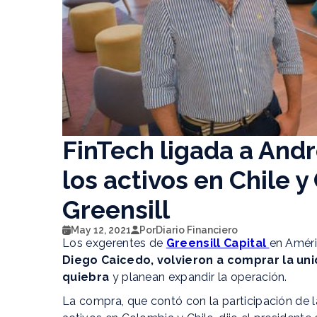
FinTech ligada a An
los activos en Chile 
Greensill
May 12, 2021
Por
Diario Financiero
Los exgerentes de
Greensill Capital
en Améri
Diego Caicedo, volvieron a comprar la uni
quiebra
y planean expandir la operación.
La compra, que contó con la participación de la