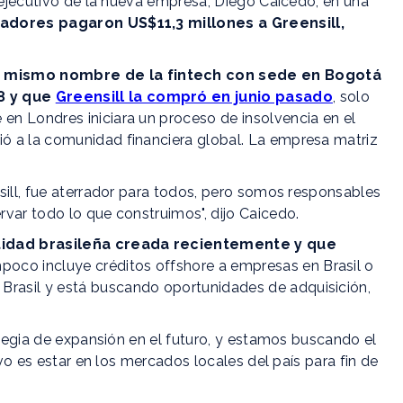
e ejecutivo de la nueva empresa, Diego Caicedo, en una
dores pagaron US$11,3 millones a Greensill,
 mismo nombre de la fintech con sede en Bogotá
8 y que
Greensill la compró en junio pasado
, solo
n Londres iniciara un proceso de insolvencia en el
ó a la comunidad financiera global. La empresa matriz
sill, fue aterrador para todos, pero somos responsables
var todo lo que construimos", dijo Caicedo.
tidad brasileña creada recientemente y que
oco incluye créditos offshore a empresas en Brasil o
rasil y está buscando oportunidades de adquisición,
ategia de expansión en el futuro, y estamos buscando el
ivo es estar en los mercados locales del país para fin de