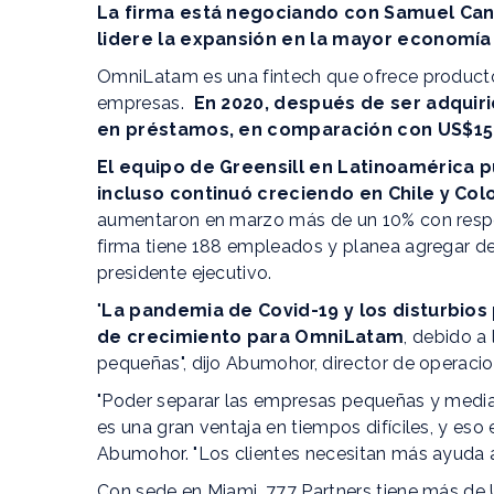
La firma está negociando con Samuel Cani
lidere la expansión en la mayor economía
OmniLatam es una fintech que ofrece producto
empresas.
En 2020, después de ser adquiri
en préstamos, en comparación con US$150
El equipo de Greensill en Latinoamérica pu
incluso continuó creciendo en Chile y Co
aumentaron en marzo más de un 10% con respec
firma tiene 188 empleados y planea agregar de 
presidente ejecutivo.
"
La pandemia de Covid-19 y los disturbios
de crecimiento para OmniLatam
, debido a
pequeñas", dijo Abumohor, director de operac
"Poder separar las empresas pequeñas y media
es una gran ventaja en tiempos difíciles, y eso 
Abumohor. "Los clientes necesitan más ayuda a
Con sede en Miami, 777 Partners tiene más de 