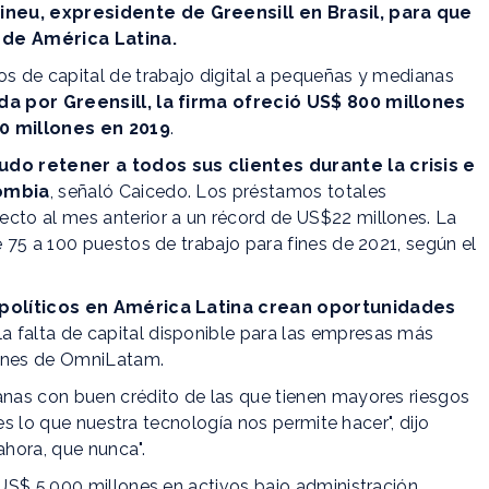
neu, expresidente de Greensill en Brasil, para que
 de América Latina.
s de capital de trabajo digital a pequeñas y medianas
da por Greensill, la firma ofreció US$ 800 millones
 millones en 2019
.
do retener a todos sus clientes durante la crisis e
lombia
, señaló Caicedo. Los préstamos totales
to al mes anterior a un récord de US$22 millones. La
75 a 100 puestos de trabajo para fines de 2021, según el
 políticos en América Latina crean oportunidades
 la falta de capital disponible para las empresas más
iones de OmniLatam.
nas con buen crédito de las que tienen mayores riesgos
es lo que nuestra tecnología nos permite hacer", dijo
hora, que nunca".
US$ 5.000 millones en activos bajo administración.