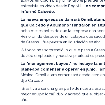
activos en Colombia y Chile, dijo el president
entrevista en video desde Bogotá.
Los compra
informó Caicedo.
La nueva empresa se llamará OmniLatam,
que Caicedo y Abumohor fundaron en 201
ocho meses antes de que la empresa con sede e
Reino Unido después de un colapso que sacudi
de Greensill fue puesta en liquidación en abril.
"A todos nos sorprendió lo que le pasó a Green
de 200 empleados y nuestra prioridad es preser
La "management buyout" no incluye la en
planeaba comenzar a operar en junio.
Tamp
México. OmniLatam comenzará desde cero en B
dijo Caicedo.
"Brasil va a ser una gran parte de nuestra estr
mejor equipo local", dijo, y agregó que el objet
año.