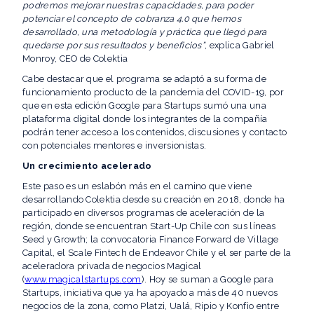
podremos mejorar nuestras capacidades, para poder
potenciar el concepto de cobranza 4.0 que hemos
desarrollado, una metodología y práctica que llegó para
quedarse por sus resultados y beneficios”
, explica Gabriel
Monroy, CEO de Colektia
Cabe destacar que el programa se adaptó a su forma de
funcionamiento producto de la pandemia del COVID-19, por
que en esta edición Google para Startups sumó una una
plataforma digital donde los integrantes de la compañía
podrán tener acceso a los contenidos, discusiones y contacto
con potenciales mentores e inversionistas.
Un crecimiento acelerado
Este paso es un eslabón más en el camino que viene
desarrollando Colektia desde su creación en 2018, donde ha
participado en diversos programas de aceleración de la
región, donde se encuentran Start-Up Chile con sus líneas
Seed y Growth; la convocatoria Finance Forward de Village
Capital, el Scale Fintech de Endeavor Chile y el ser parte de la
aceleradora privada de negocios Magical
(
www.magicalstartups.com
). Hoy se suman a Google para
Startups, iniciativa que ya ha apoyado a más de 40 nuevos
negocios de la zona, como Platzi, Ualá, Ripio y Konfio entre