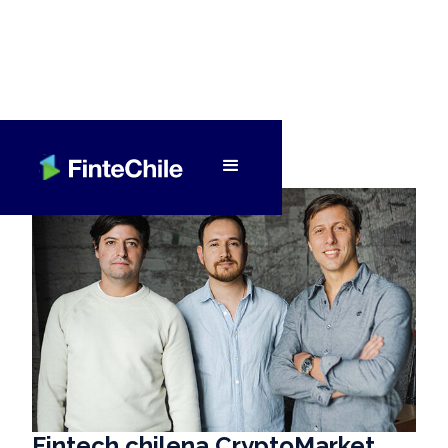
< Volver a Fintech al día
Fintech chilena CryptoMarket