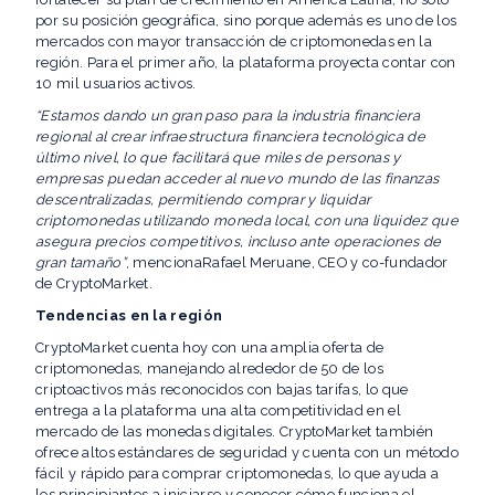
por su posición geográfica, sino porque además es uno de los
mercados con mayor transacción de criptomonedas en la
región. Para el primer año, la plataforma proyecta contar con
10 mil usuarios activos.
“Estamos dando un gran paso para la industria financiera
regional al crear infraestructura financiera tecnológica de
último nivel, lo que facilitará que miles de personas y
empresas puedan acceder al nuevo mundo de las finanzas
descentralizadas, permitiendo comprar y liquidar
criptomonedas utilizando moneda local, con una liquidez que
asegura precios competitivos, incluso ante operaciones de
gran tamaño”
, mencionaRafael Meruane, CEO y co-fundador
de CryptoMarket.
Tendencias en la región
CryptoMarket cuenta hoy con una amplia oferta de
criptomonedas, manejando alrededor de 50 de los
criptoactivos más reconocidos con bajas tarifas, lo que
entrega a la plataforma una alta competitividad en el
mercado de las monedas digitales. CryptoMarket también
ofrece altos estándares de seguridad y cuenta con un método
fácil y rápido para comprar criptomonedas, lo que ayuda a
los principiantes a iniciarse y conocer cómo funciona el