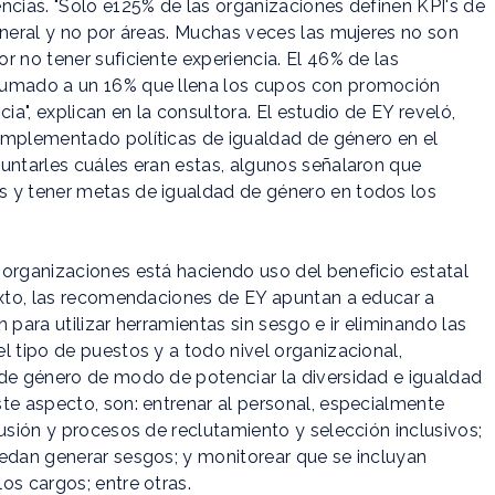
ncias. "Solo e125% de las organizaciones definen KPI's de
eneral y no por áreas. Muchas veces las mujeres no son
r no tener suficiente experiencia. El 46% de las
sumado a un 16% que llena los cupos con promoción
ncia", explican en la consultora. El estudio de EY reveló,
implementado políticas de igualdad de género en el
untarles cuáles eran estas, algunos señalaron que
s y tener metas de igualdad de género en todos los
 organizaciones está haciendo uso del beneficio estatal
texto, las recomendaciones de EY apuntan a educar a
 para utilizar herramientas sin sesgo e ir eliminando las
l tipo de puestos y a todo nivel organizacional,
 de género de modo de potenciar la diversidad e igualdad
te aspecto, son: entrenar al personal, especialmente
usión y procesos de reclutamiento y selección inclusivos;
uedan generar sesgos; y monitorear que se incluyan
os cargos; entre otras.