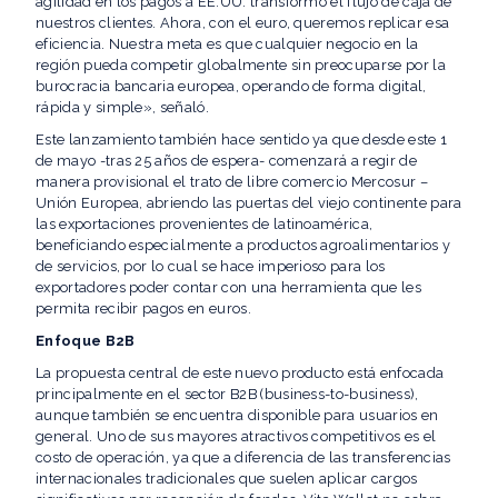
agilidad en los pagos a EE.UU. transformó el flujo de caja de
nuestros clientes. Ahora, con el euro, queremos replicar esa
eficiencia. Nuestra meta es que cualquier negocio en la
región pueda competir globalmente sin preocuparse por la
burocracia bancaria europea, operando de forma digital,
rápida y simple», señaló.
Este lanzamiento también hace sentido ya que desde este 1
de mayo -tras 25 años de espera- comenzará a regir de
manera provisional el trato de libre comercio Mercosur –
Unión Europea, abriendo las puertas del viejo continente para
las exportaciones provenientes de latinoamérica,
beneficiando especialmente a productos agroalimentarios y
de servicios, por lo cual se hace imperioso para los
exportadores poder contar con una herramienta que les
permita recibir pagos en euros.
Enfoque B2B
La propuesta central de este nuevo producto está enfocada
principalmente en el sector B2B (business-to-business),
aunque también se encuentra disponible para usuarios en
general. Uno de sus mayores atractivos competitivos es el
costo de operación, ya que a diferencia de las transferencias
internacionales tradicionales que suelen aplicar cargos