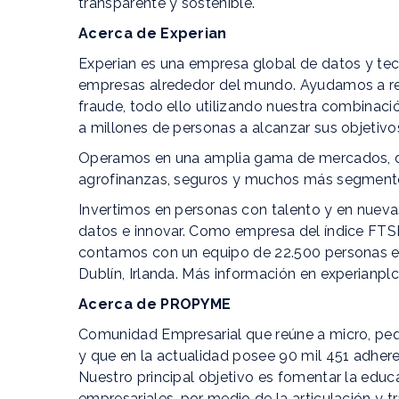
transparente y sostenible.
Acerca de Experian
Experian es una empresa global de datos y te
empresas alrededor del mundo. Ayudamos a redefi
fraude, todo ello utilizando nuestra combinac
a millones de personas a alcanzar sus objetivos
Operamos en una amplia gama de mercados, des
agrofinanzas, seguros y muchos más segmentos
Invertimos en personas con talento y en nueva
datos e innovar. Como empresa del índice FTSE
contamos con un equipo de 22.500 personas en
Dublín, Irlanda. Más información en experianpl
Acerca de PROPYME
Comunidad Empresarial que reúne a micro, pe
y que en la actualidad posee 90 mil 451 adher
Nuestro principal objetivo es fomentar la educ
empresariales, por medio de la articulación y