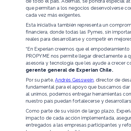
de todo el país. Además, se pondrá especial at
que permitan a los negocios desenvolverse co
cada vez más exigentes.
Esta iniciativa también representa un comprom
financiera, donde todas las Pymes, sin import
reales para desarrollarse y competir en mejore
“En Experian creemos que el empoderamiento c
PROPYME nos permite llegar directamente a qu
asesoría y tecnología que les ayude a crecer 
gerente general de Experian Chile.
Por su parte,
Andrés Gesswein
, director de de
fundamental para el apoyo que buscamos dar 
al unirnos, podemos entregar herramientas co
nuestro país puedan fortalecerse y desarrollar
Como parte de su visión de largo plazo, Exper
impacto de cada acción implementada, asegura
entregados a las empresas participantes y re