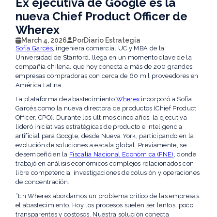
​Ex ejecutiva de Google es la
nueva Chief Product Officer de
Wherex
March 4, 2026
Por
Diario Estrategia
Sofía Garcés
, ingeniera comercial UC y MBA de la
Universidad de Stanford, llega en un momento clave de la
compañía chilena, que hoy conecta a más de 200 grandes
empresas compradoras con cerca de 60 mil proveedores en
América Latina.
La plataforma de abastecimiento
Wherex
incorporó a Sofía
Garcés como la nueva directora de productos (Chief Product
Officer, CPO). Durante los últimos cinco años, la ejecutiva
lideró iniciativas estratégicas de producto e inteligencia
artificial para Google, desde Nueva York, participando en la
evolución de soluciones a escala global. Previamente, se
desempeñó en la
Fiscalía Nacional Económica (FNE)
, donde
trabajó en análisis económicos complejos relacionados con
libre competencia, investigaciones de colusión y operaciones
de concentración.
“En Wherex abordamos un problema crítico de las empresas:
el abastecimiento. Hoy los procesos suelen ser lentos, poco
transparentes y costosos. Nuestra solución conecta