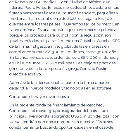
de Renata Vaz Guimarães— y en Ciudad de México, que
liderará Pedro Feres. En esos mercados, el foco estará en las
fintech yempresas ligadas al mundo financiero, pequeñas y
medianas. La meta, al cierre de 2022, es llegar a los 300
clientes entre los tres países. “Queremos ser los número 1 en
Latinoamérica. Es una industria que tiene enorme potencial,
porque los procesos para cumplir con la regulación son
iguales en todos los países”, menciona Cristóbal Concha, CEO
de la firma. “El gasto a nivel global de las empresas en
compliance suma US$ 300 mil millones, crece 30% al año.
En Latinoamérica es del orden de los US$ 8.000 millones, y
en Chile, de unos US$ 750 millones. Las mejores prácticas
generan valor a las empresas”, agrega Gonzalo Restini,
director ejecutivo.
Además de la internacionalización, en la firma quieren
desarrollar nuevos modelos y tecnologías en el software.
Consorcio, el mayor inversionista
En la reciente ronda de financiamiento de Regcheq,
Consorcio —el mayor grupo asegurador del país—fue el
principal inversionista, aportando US$ 1 millón del total, con
lo cual tendrán derecho a nombrar un director. “Estamos
constantemente buscando oportunidades y en el caso de