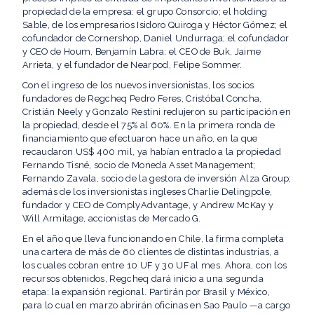
propiedad de la empresa: el grupo Consorcio; el holding
Sable, de los empresarios Isidoro Quiroga y Héctor Gómez; el
cofundador de Cornershop, Daniel Undurraga; el cofundador
y CEO de Houm, Benjamín Labra; el CEO de Buk, Jaime
Arrieta, y el fundador de Nearpod, Felipe Sommer.
Con el ingreso de los nuevos inversionistas, los socios
fundadores de Regcheq Pedro Feres, Cristóbal Concha,
Cristián Neely y Gonzalo Restini redujeron su participación en
la propiedad, desde el 75% al 60%. En la primera ronda de
financiamiento que efectuaron hace un año, en la que
recaudaron US$ 400 mil, ya habían entrado a la propiedad
Fernando Tisné, socio de Moneda Asset Management;
Fernando Zavala, socio de la gestora de inversión Alza Group;
además de los inversionistas ingleses Charlie Delingpole,
fundador y CEO de ComplyAdvantage, y Andrew McKay y
Will Armitage, accionistas de Mercado G.
En el año que lleva funcionando en Chile, la firma completa
una cartera de más de 60 clientes de distintas industrias, a
los cuales cobran entre 10 UF y 30 UF al mes. Ahora, con los
recursos obtenidos, Regcheq dará inicio a una segunda
etapa: la expansión regional. Partirán por Brasil y México,
para lo cual en marzo abrirán oficinas en Sao Paulo —a cargo