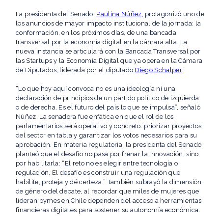
La presidenta del Senado,
Paulina Núñez
, protagonizó uno de
los anuncios de mayor impacto institucional de la jornada: la
conformación, en los próximos días, de una bancada
transversal por la economía digital en la cámara alta. La
nueva instancia se articulará con la Bancada Transversal por
las Startups y la Economía Digital que ya opera en la Cámara
de Diputados, liderada por el diputado
Diego Schalper
.
“Lo que hoy aquí convoca no es una ideología ni una
declaración de principios de un partido político de izquierda
o de derecha. Es el futuro del país lo que se impulsa”, señaló
Núñez. La senadora fue enfática en que el rol de los
parlamentarios será operativo y concreto: priorizar proyectos
del sector en tabla y garantizar los votos necesarios para su
aprobación. En materia regulatoria, la presidenta del Senado
planteó que el desafío no pasa por frenar la innovación, sino
por habilitarla: “El reto no es elegir entre tecnología o
regulación. El desafío es construir una regulación que
habilite, proteja y dé certeza.” También subrayó la dimensión
de género del debate, al recordar que miles de mujeres que
lideran pymes en Chile dependen del acceso a herramientas
financieras digitales para sostener su autonomía económica.