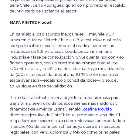
tiene Chile”, cerró Rodríguez, quien comprometió el respaldo
del Ministerio de Hacienda al sector.
MAPA FINTECH 2026
En paralelo a los discursos inaugurales, FinteChile y
EY
lanzaron el Mapa Fintech Chile 2026, el estudio anual más
completo sobre el ecosistema, elaborado a partir de las
respuestas de 218 empresas. Los datos confirman una
industria en fase de consolidación: Chile cuenta hoy con 540
fintech operando, con un crecimiento promedio anual del
17% entre 2020 y 2026. Una de cada cuatro ya moviliza más
de 500 millones de dólares al año. El 78% se encuentra en
etapa avanzada—escalando o consolidándose—, y solo el
10,5% sigue en fase de validación.
“La industria fintech chilena dejó de ser una promesa para
transformarse en uno de los ecosistemas más maduros y
dinámicos de América Latina”, señaló
Josefina Movillo
,
directora ejecutiva de FinteChile, al presentar el estudio. El
mapa también evidencia una creciente vocación exportadora:
más del 50% de las fintech chilenas ya opera en mercados
regionales, con Perú, Colombia y México como principales