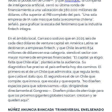
veces la población de Chile—, y que
Anthropic
, la compañía
de inteligencia artificial, cerró su última ronda de
financiamiento a una valoración de 380.000 millones de
dólares, cifra superior al PIB completo del país. “Una sola
empresa de IA vale más que toda la economía chilena”,
señaló, para graficar la escala del fenómeno que la industria
fintech integra.
En el ámbito local, Carrasco sostuvo que en 2025 seis de
cada diez dólares de venture capital en América Latina se
destinaron a empresas fintech, y que Chile levantó 854
millones de dólares en esa categoría, siendo el sector con
mayor número de empresas financiadas. “El capital ya eligió.
Falta que Chile elija”, planteó ante la audiencia. Su
diagnóstico fue preciso: el país enfrenta hoy dos caminos. El
primero es el de un Chile que administra, que regula lento,
que cuida el statu quo. El segundo es el de un Chile que
compite, que innova, que escala y que exporta. “No diseñen
espacios para que sobrevivamos—dijo, dirigiéndose
directamente al Congreso—. Diseñen pistas de aterrizaje para
que los próximos gigantes globales nazcan, crezcan y se
queden aquí".
NÚÑEZ ANUNCIA BANCADA TRANSVERSAL ENELSENADO