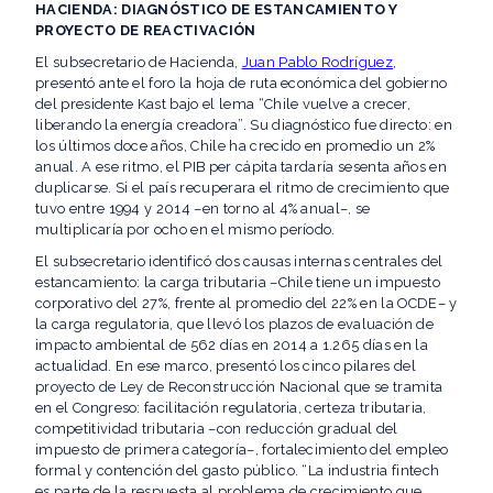
HACIENDA: DIAGNÓSTICO DE ESTANCAMIENTO Y
PROYECTO DE REACTIVACIÓN
El subsecretario de Hacienda,
Juan Pablo Rodríguez
,
presentó ante el foro la hoja de ruta económica del gobierno
del presidente Kast bajo el lema “Chile vuelve a crecer,
liberando la energía creadora”. Su diagnóstico fue directo: en
los últimos doce años, Chile ha crecido en promedio un 2%
anual. A ese ritmo, el PIB per cápita tardaría sesenta años en
duplicarse. Si el país recuperara el ritmo de crecimiento que
tuvo entre 1994 y 2014 –en torno al 4% anual–, se
multiplicaría por ocho en el mismo período.
El subsecretario identificó dos causas internas centrales del
estancamiento: la carga tributaria –Chile tiene un impuesto
corporativo del 27%, frente al promedio del 22% en la OCDE– y
la carga regulatoria, que llevó los plazos de evaluación de
impacto ambiental de 562 días en 2014 a 1.265 días en la
actualidad. En ese marco, presentó los cinco pilares del
proyecto de Ley de Reconstrucción Nacional que se tramita
en el Congreso: facilitación regulatoria, certeza tributaria,
competitividad tributaria –con reducción gradual del
impuesto de primera categoría–, fortalecimiento del empleo
formal y contención del gasto público. “La industria fintech
es parte de la respuesta al problema de crecimiento que