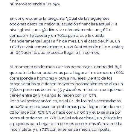
número asciende a un 65%.
En concreto, ante la pregunta "¿Cuál de las siguientes
opciones describe mejor su situación financiera actual?", a
nivel global, un 25% dice vivir cómodamente, un 36% ni
cómodo ni le cuesta y un 36% apunta que le cuesta
financieramente llegar a fin de mes. En el caso de Chile, un
11% dice vivir cómodamente, un 20% ni cómodo ni le cuesta y
un 65% admite que le cuesta llegar a fin de mes.
Al momento de desmenuzar los porcentajes, dentro del 65%
que admite tener problemas para llegar a fin de mes, un 62%
corresponde a hombres y 68% a mujeres. Dentro de los
rangos etarios que tienen mayores inconvenientes se alza un
73% en personas de entre 35 y 44 años; mientras que quienes
tienen entre 25 y 34 años lo hacen con un 67%.
Por nivel socioeconómico, en el C1, de los más acomodados,
un 42% admite presentar problemas para llegar a fin de mes;
C2 lo hace con 51%; C3 lo hace con un 60% y el D se alza por
sobre el resto con un 77%. A nivel educacional, un 78% de los
aquejados para llegar a fin de mes poseen enseñanza media
incompleta, y un 72% con enseñanza media completa.