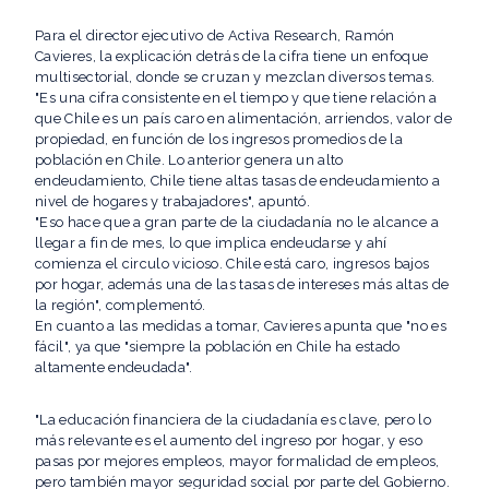
Para el director ejecutivo de Activa Research, Ramón
Cavieres, la explicación detrás de la cifra tiene un enfoque
multisectorial, donde se cruzan y mezclan diversos temas.
"Es una cifra consistente en el tiempo y que tiene relación a
que Chile es un país caro en alimentación, arriendos, valor de
propiedad, en función de los ingresos promedios de la
población en Chile. Lo anterior genera un alto
endeudamiento, Chile tiene altas tasas de endeudamiento a
nivel de hogares y trabajadores", apuntó.
"Eso hace que a gran parte de la ciudadanía no le alcance a
llegar a fin de mes, lo que implica endeudarse y ahí
comienza el circulo vicioso. Chile está caro, ingresos bajos
por hogar, además una de las tasas de intereses más altas de
la región", complementó.
En cuanto a las medidas a tomar, Cavieres apunta que "no es
fácil", ya que "siempre la población en Chile ha estado
altamente endeudada".
"La educación financiera de la ciudadanía es clave, pero lo
más relevante es el aumento del ingreso por hogar, y eso
pasas por mejores empleos, mayor formalidad de empleos,
pero también mayor seguridad social por parte del Gobierno.