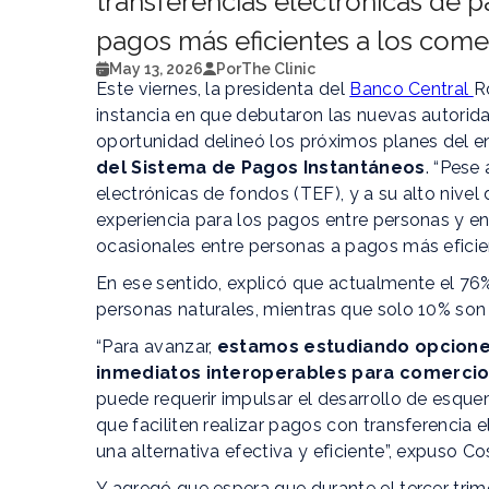
transferencias electrónicas de 
pagos más eficientes a los come
May 13, 2026
Por
The Clinic
Este viernes, la presidenta del
Banco Central
R
instancia en que debutaron las nuevas autorida
oportunidad delineó los próximos planes del e
del Sistema de Pagos Instantáneos
. “Pese
electrónicas de fondos (TEF), y a su alto nivel d
experiencia para los pagos entre personas y e
ocasionales entre personas a pagos más eficien
En ese sentido, explicó que actualmente el 76
personas naturales, mientras que solo 10% son
“Para avanzar,
estamos estudiando opcione
inmediatos interoperables para comercios,
puede requerir impulsar el desarrollo de esqu
que faciliten realizar pagos con transferencia
una alternativa efectiva y eficiente”, expuso Co
Y agregó que espera que durante el tercer trim