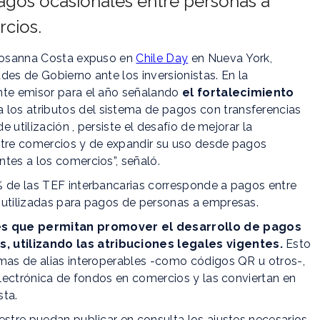
pagos ocasionales entre personas a
rcios.
osanna Costa expuso en
Chile Day
en Nueva York,
des de Gobierno ante los inversionistas. En la
nte emisor para el año señalando
el fortalecimiento
 a los atributos del sistema de pagos con transferencias
e utilización , persiste el desafío de mejorar la
ntre comercios y de expandir su uso desde pagos
tes a los comercios”, señaló.
% de las TEF interbancarias corresponde a pagos entre
 utilizadas para pagos de personas a empresas.
s que permitan promover el desarrollo de pagos
 utilizando las atribuciones legales vigentes.
Esto
emas de alias interoperables -como códigos QR u otros-,
 electrónica de fondos en comercios y las conviertan en
sta.
estre puedan publicar en consulta los ajustes necesarios