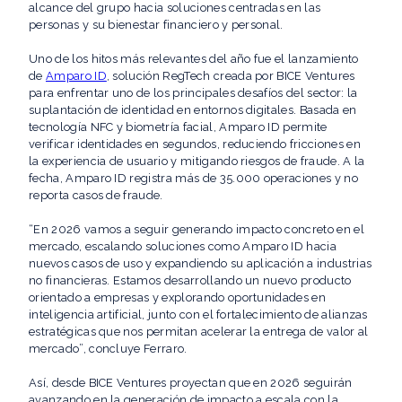
alcance del grupo hacia soluciones centradas en las
personas y su bienestar financiero y personal.
Uno de los hitos más relevantes del año fue el lanzamiento
de
Amparo ID
, solución RegTech creada por BICE Ventures
para enfrentar uno de los principales desafíos del sector: la
suplantación de identidad en entornos digitales. Basada en
tecnología NFC y biometría facial, Amparo ID permite
verificar identidades en segundos, reduciendo fricciones en
la experiencia de usuario y mitigando riesgos de fraude. A la
fecha, Amparo ID registra más de 35.000 operaciones y no
reporta casos de fraude.
“En 2026 vamos a seguir generando impacto concreto en el
mercado, escalando soluciones como Amparo ID hacia
nuevos casos de uso y expandiendo su aplicación a industrias
no financieras. Estamos desarrollando un nuevo producto
orientado a empresas y explorando oportunidades en
inteligencia artificial, junto con el fortalecimiento de alianzas
estratégicas que nos permitan acelerar la entrega de valor al
mercado”, concluye Ferraro.
Así, desde BICE Ventures proyectan que en 2026 seguirán
avanzando en la generación de impacto a escala con la