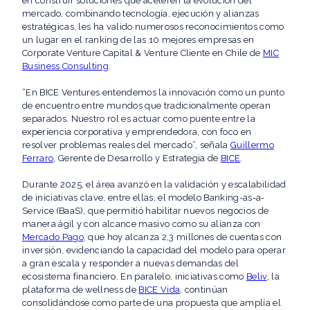
en construir soluciones que aceleren la evolución del
mercado, combinando tecnología, ejecución y alianzas
estratégicas, les ha valido numerosos reconocimientos como
un lugar en el ranking de las 10 mejores empresas en
Corporate Venture Capital & Venture Cliente en Chile de
MIC
Business Consulting
.
“En BICE Ventures entendemos la innovación como un punto
de encuentro entre mundos que tradicionalmente operan
separados. Nuestro rol es actuar como puente entre la
experiencia corporativa y emprendedora, con foco en
resolver problemas reales del mercado”, señala
Guillermo
Ferraro
, Gerente de Desarrollo y Estrategia de
BICE
.
Durante 2025, el área avanzó en la validación y escalabilidad
de iniciativas clave, entre ellas, el modelo Banking-as-a-
Service (BaaS), que permitió habilitar nuevos negocios de
manera ágil y con alcance masivo como su alianza con
Mercado Pago
, que hoy alcanza 2,3 millones de cuentas con
inversión, evidenciando la capacidad del modelo para operar
a gran escala y responder a nuevas demandas del
ecosistema financiero. En paralelo, iniciativas como
Beliv
, la
plataforma de wellness de
BICE Vida
, continúan
consolidándose como parte de una propuesta que amplía el