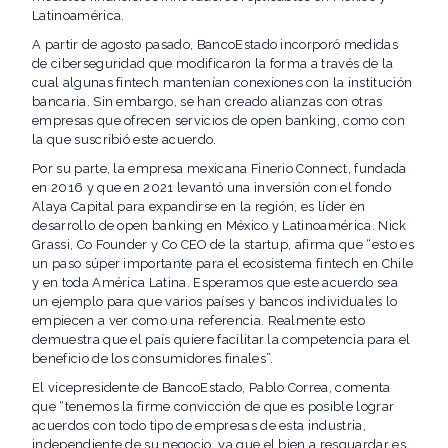
Latinoamérica.
A partir de agosto pasado, BancoEstado incorporó medidas
de ciberseguridad que modificaron la forma a través de la
cual algunas fintech mantenían conexiones con la institución
bancaria. Sin embargo, se han creado alianzas con otras
empresas que ofrecen servicios de open banking, como con
la que suscribió este acuerdo.
Por su parte, la empresa mexicana Finerio Connect, fundada
en 2016 y que en 2021 levantó una inversión con el fondo
Alaya Capital para expandirse en la región, es líder en
desarrollo de open banking en México y Latinoamérica. Nick
Grassi, Co Founder y Co CEO de la startup, afirma que “esto es
un paso súper importante para el ecosistema fintech en Chile
y en toda América Latina. Esperamos que este acuerdo sea
un ejemplo para que varios países y bancos individuales lo
empiecen a ver como una referencia. Realmente esto
demuestra que el país quiere facilitar la competencia para el
beneficio de los consumidores finales”.
El vicepresidente de BancoEstado, Pablo Correa, comenta
que “tenemos la firme convicción de que es posible lograr
acuerdos con todo tipo de empresas de esta industria,
independiente de su negocio, ya que el bien a resguardar es