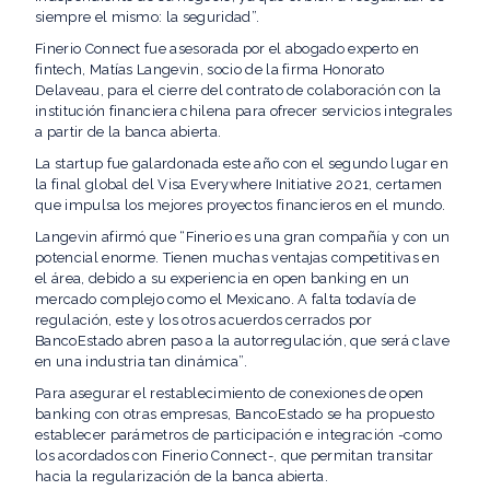
siempre el mismo: la seguridad”.
Finerio Connect fue asesorada por el abogado experto en
fintech, Matías Langevin, socio de la firma Honorato
Delaveau, para el cierre del contrato de colaboración con la
institución financiera chilena para ofrecer servicios integrales
a partir de la banca abierta.
La startup fue galardonada este año con el segundo lugar en
la final global del Visa Everywhere Initiative 2021, certamen
que impulsa los mejores proyectos financieros en el mundo.
Langevin afirmó que “Finerio es una gran compañía y con un
potencial enorme. Tienen muchas ventajas competitivas en
el área, debido a su experiencia en open banking en un
mercado complejo como el Mexicano. A falta todavía de
regulación, este y los otros acuerdos cerrados por
BancoEstado abren paso a la autorregulación, que será clave
en una industria tan dinámica”.
Para asegurar el restablecimiento de conexiones de open
banking con otras empresas, BancoEstado se ha propuesto
establecer parámetros de participación e integración -como
los acordados con Finerio Connect-, que permitan transitar
hacia la regularización de la banca abierta.