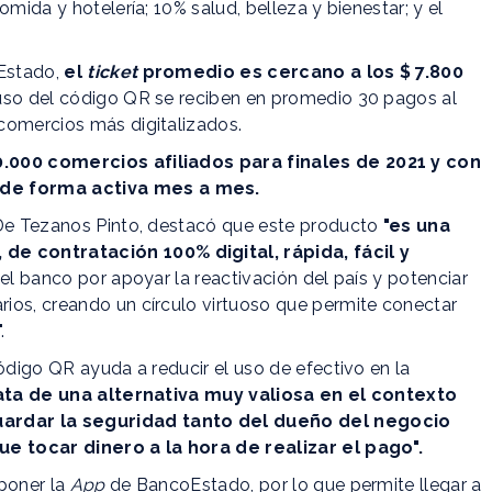
mida y hotelería; 10% salud, belleza y bienestar; y el
Estado,
el
ticket
promedio es cercano a los $ 7.800
uso del código QR se reciben en promedio 30 pagos al
comercios más digitalizados.
0.000 comercios afiliados para finales de 2021 y con
de forma activa mes a mes.
 De Tezanos Pinto, destacó que este producto
"es una
e contratación 100% digital, rápida, fácil y
del banco por apoyar la reactivación del país y potenciar
ios, creando un círculo virtuoso que permite conectar
.
ódigo QR ayuda a reducir el uso de efectivo en la
ata de una alternativa muy valiosa en el contexto
ardar la seguridad tanto del dueño del negocio
que tocar dinero a la hora de realizar el pago".
sponer la
App
de BancoEstado, por lo que permite llegar a