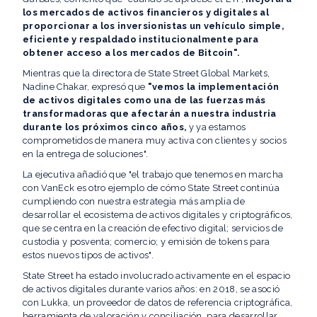
los mercados de activos financieros y digitales al
proporcionar a los inversionistas un vehículo simple,
eficiente y respaldado institucionalmente para
obtener acceso a los mercados de Bitcoin".
Mientras que la directora de State Street Global Markets,
Nadine Chakar, expresó que
"vemos la implementación
de activos digitales como una de las fuerzas más
transformadoras que afectarán a nuestra industria
durante los próximos cinco años,
y ya estamos
comprometidos de manera muy activa con clientes y socios
en la entrega de soluciones".
La ejecutiva añadió que "el trabajo que tenemos en marcha
con VanEck es otro ejemplo de cómo State Street continúa
cumpliendo con nuestra estrategia más amplia de
desarrollar el ecosistema de activos digitales y criptográficos,
que se centra en la creación de efectivo digital; servicios de
custodia y posventa; comercio; y emisión de tokens para
estos nuevos tipos de activos".
State Street ha estado involucrado activamente en el espacio
de activos digitales durante varios años: en 2018, se asoció
con Lukka, un proveedor de datos de referencia criptográfica,
herramienta de valoración y conciliación, para desarrollar