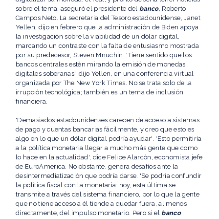
sobre el tema, aseguró el presidente del
banco
, Roberto
Campos Neto. La secretaria del Tesoro estadounidense, Janet
Yellen, dijo en febrero que la administración de Biden apoya
la investigación sobre la viabilidad de un dólar digital,
marcando un contraste con la falta de entusiasmo mostrada
por su predecesor, Steven Mnuchin. 'Tiene sentido que los
bancos centrales estén mirando la emisión de monedas
digitales soberanas', dijo Yellen, en una conferencia virtual
organizada por The New York Times. No se trata solo de la
irrupción tecnológica; también es un tema de inclusión
financiera.
'Demasiados estadounidenses carecen de acceso a sistemas
de pago y cuentas bancarias fácilmente, y creo que esto es
algo en lo que un dólar digital podría ayudar'. 'Esto permitiría
a la política monetaria llegar a mucho más gente que como
lo hace en la actualidad', dice Felipe Alarcón, economista jefe
de EuroAmerica. No obstante, genera desafíos ante la
desintermediatización que podría darse. 'Se podría confundir
la política fiscal con la monetaria: hoy, esta última se
transmite a través del sistema financiero, por lo que la gente
que no tiene acceso a él tiende a quedar fuera, al menos
directamente, del impulso monetario. Pero si el
banco