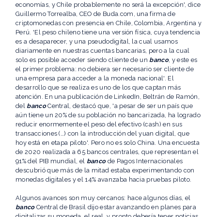
economías, y Chile probablemente no será la excepción', dice
Guillermo Torrealba, CEO de Buda.com, una firma de
criptomonedas con presencia en Chile, Colombia, Argentina y
Perú. 'El peso chileno tiene una versión física, cuya tendencia
es a desaparecer, y una pseudodigital, la cual usamos
diariamente en nuestras cuentas bancarias, pero a la cual
solo es posible acceder siendo cliente de un
banco
, y este es
el primer problema: no debiera ser necesario ser cliente de
una empresa para acceder a la moneda nacional'. El
desarrollo que se realiza es uno de los que captan más
atención. En una publicación de LinkedIn, Beltrán de Ramón,
del
banco
Central, destacó que, 'a pesar de ser un país que
aún tiene un 20% de su población no bancarizada, ha logrado
reducir enormemente el peso del efectivo (cash) en sus
transacciones (…) con la introducción del yuan digital, que
hoy está en etapa piloto'. Pero no es solo China. Una encuesta
de 2020 realizada a 65 bancos centrales, que representan el
91% del PIB mundial, el
banco
de Pagos Internacionales
descubrió que más de la mitad estaba experimentando con
monedas digitales y el 14% avanzaba hacia pruebas piloto.
Algunos avances son muy cercanos: hace algunos días, el
banco
Central de Brasil dijo estar avanzando en planes para
digitalizar su moneda, el real, y pronto debería tener noticias