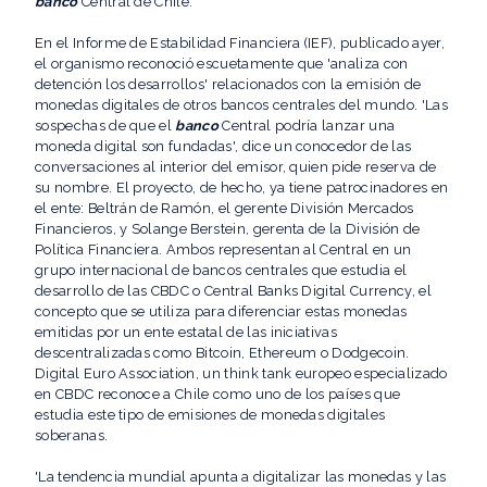
banco
Central de Chile.
En el Informe de Estabilidad Financiera (IEF), publicado ayer,
el organismo reconoció escuetamente que 'analiza con
detención los desarrollos' relacionados con la emisión de
monedas digitales de otros bancos centrales del mundo. 'Las
sospechas de que el
banco
Central podría lanzar una
moneda digital son fundadas', dice un conocedor de las
conversaciones al interior del emisor, quien pide reserva de
su nombre. El proyecto, de hecho, ya tiene patrocinadores en
el ente: Beltrán de Ramón, el gerente División Mercados
Financieros, y Solange Berstein, gerenta de la División de
Política Financiera. Ambos representan al Central en un
grupo internacional de bancos centrales que estudia el
desarrollo de las CBDC o Central Banks Digital Currency, el
concepto que se utiliza para diferenciar estas monedas
emitidas por un ente estatal de las iniciativas
descentralizadas como Bitcoin, Ethereum o Dodgecoin.
Digital Euro Association, un think tank europeo especializado
en CBDC reconoce a Chile como uno de los países que
estudia este tipo de emisiones de monedas digitales
soberanas.
'La tendencia mundial apunta a digitalizar las monedas y las