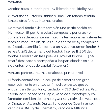
Ventures.
Creditas (Brasil): ronda pre-IPO liderada por Fidelity AM.
2 inversiones (Estados Unidos y Brasil) en rondas semilla
junto a otros fondos internacionales.
Dentro del fondo existirá también una participación en
MyInvestor. El portfolio estará compuesto por unas 30
compañías del ecosistema fintech internacional en diferentes
fases de maduración, de las cuales cerca de 15 compañías
será capital semilla (en torno a un 5% del volumen fondo), 8
series A (15% del tamaño del fondo), 7 series B (20% del
fondo), 2 estarán en fase pre-IPO (10% del fondo). El 50%
estará destinado a acompañar a las participadas en sus
siguientes rondas de capital (follow-on).
Venture partners internacionales de primer nivel
El fondo contará con un equipo de asesores con gran
reconocimiento en el sector fintech, entre los que se
encuentran Sergio Furió, fundador y CEO de Creditas, Pau
Sabria, co-fundador de Olapic, vendida a Monotype, y co-
fundador también de Remotely.works; y Salvador Mas, Head
of Digital en Allfunds Digital, fundador de Openfinance,
vendida a BME, y de Finametrix, vendida a Allfunds.