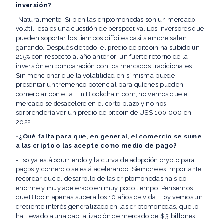
inversión?
-Naturalmente. Si bien las criptomonedas son un mercado
volátil, esa es una cuestión de perspectiva. Los inversores que
pueden soportar los tiempos difíciles casi siempre salen
ganando. Después de todo, el precio de bitcoin ha subido un
215% con respecto al año anterior, un fuerte retorno de la
inversión en comparación con los mercados tradicionales.
Sin mencionar que la volatilidad en sí misma puede
presentar un tremendo potencial para quienes pueden
comerciar con ella. En Blockchain.com, no vemos que el
mercado se desacelere en el corto plazo y no nos
sorprendería ver un precio de bitcoin de US$ 100.000 en
2022.
-¿Qué falta para que, en general, el comercio se sume
a las cripto o las acepte como medio de pago?
-Eso ya está ocurriendo y la curva de adopción crypto para
pagos y comercio se está acelerando. Siempre es importante
recordar que el desarrollo de las criptomonedas ha sido
enorme y muy acelerado en muy poco tiempo. Pensemos
que Bitcoin apenas supera los 10 años de vida. Hoy vemos un
creciente interés generalizado en las criptomonedas, que lo
ha llevado a una capitalización de mercado de $ 3 billones