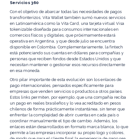
Servicios 360
Con el objetivo de abarcar todas las necesidades de pagos
transfronterizos, Vita Wallet también sumó nuevos servicios
en Latinoamérica como la Vita Card, una tarjeta virtual Visa
tokenizable diseñada para consumos internacionales en
comercios físicos y digitales, que próximamente estará
operativa en Argentina, y que desde julio se encuentra
disponible en Colombia. Complementariamente, la fintech
está potenciando sus cuentas en dólares para compañías y
personas que reciben fondos desde Estados Unidos y que
necesitan mantener o gestionar esos recursos directamente
en esa moneda.
Otro pilar importante de esta evolución son los enlaces de
pago internacionales, pensados específicamente para
empresas que venden servicios o productos a otros países.
Estos links permiten, por ejemplo, que una compañía reciba
un pago en reales brasileños y lo vea acreditado en pesos
chilenos de forma prácticamente instantánea, sin tener que
enfrentar la complejidad de abrir cuentas en cada país o
coordinar manualmente el tipo de cambio. Además, los
enlaces están desarrollados en formato marca blanca, lo que
permite a las empresas incorporar su propio logo y colores,
de modo que para el cliente final la experiencia de pago sea